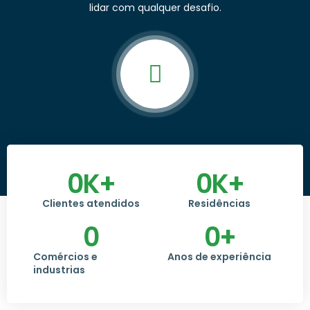
lidar com qualquer desafio.
0
K+
0
K+
Clientes atendidos
Residências
0
0
+
Comércios e
Anos de experiência
industrias