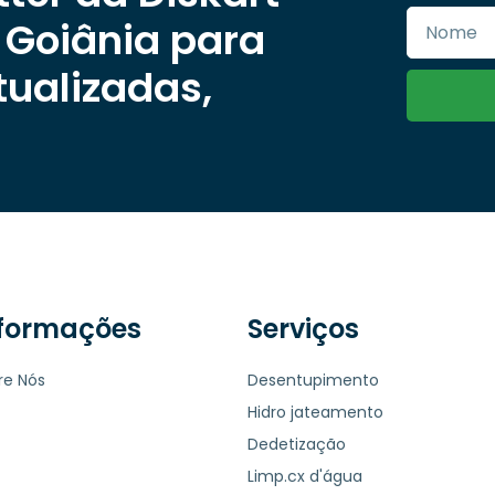
 Goiânia para
tualizadas,
nformações
Serviços
re Nós
Desentupimento
Hidro jateamento
Dedetização
Limp.cx d'água