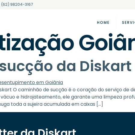
(62) 98204-3167
HOME
SERV
tização Goiâ
sucção da Diskart
kart O caminhão de sucção é o coração do serviço de de
vácuo e hidrojateamento, ele garante uma limpeza profu
 suga toda a sujeira acumulada em caixas […]
ter da Diskart